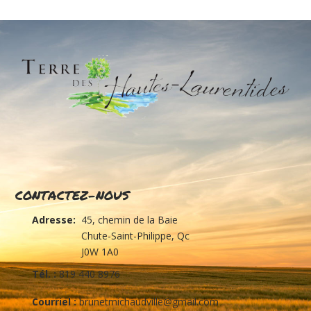
CONTACTEZ-NOUS
Adresse:
45, chemin de la Baie
Chute-Saint-Philippe, Qc
J0W 1A0
Tél. :
819 440 8976
Courriel :
brunetmichaudville@gmail.com